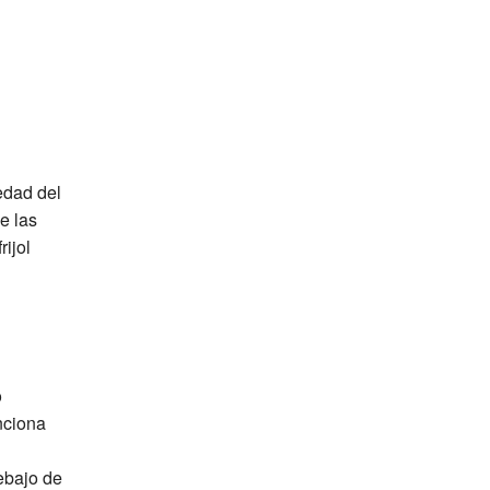
edad del
e las
ijol
o
nciona
ebajo de