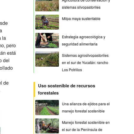
sistemas silvopastoriles
Milpa maya sustentable
esde
a
Estrategia agroecológica y
 la
seguridad alimentaria
mo, pero
tán está
Sistemas agrosilvopastoriles
o del
en el sur de Yucatán: rancho
rollado
Los Potrillos
el de
Uso sostenible de recursos
s
forestales
Una alianza de ejidos para el
manejo forestal sostenible
Manejo forestal sostenible en
el sur de la Península de