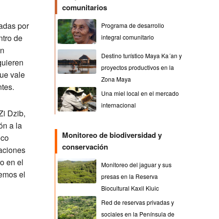
comunitarios
ladas por
Programa de desarrollo
ntro de
integral comunitario
un
Destino turístico Maya Ka´an y
quieren
proyectos productivos en la
que vale
Zona Maya
ntes.
Una miel local en el mercado
internacional
Zi Dzib,
ón a la
Monitoreo de biodiversidad y
oco
conservación
raciones
o en el
Monitoreo del jaguar y sus
pemos el
presas en la Reserva
Biocultural Kaxil Kiuic
Red de reservas privadas y
sociales en la Península de