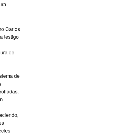
ura
ro Carlos
a testigo
tura de
istema de
s
rolladas.
on
haciendo,
es
ecies