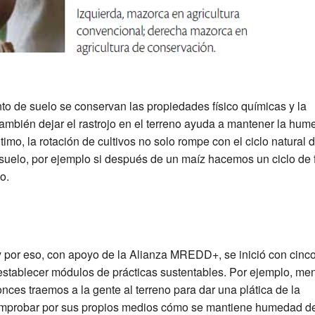
o de suelo se conservan las propiedades físico químicas y la
ambién dejar el rastrojo en el terreno ayuda a mantener la hum
timo, la rotación de cultivos no solo rompe con el ciclo natural d
suelo, por ejemplo si después de un maíz hacemos un ciclo de fr
o.
 y por eso, con apoyo de la Alianza MREDD+, se inició con cinc
establecer módulos de prácticas sustentables. Por ejemplo, me
onces traemos a la gente al terreno para dar una plática de la
 comprobar por sus propios medios cómo se mantiene humedad d