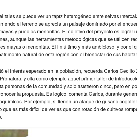
telitales se puede ver un tapiz heterogéneo entre selvas interca
riendo el terreno se aprecia un paisaje dominado por el encue
mayas y pueblos menonitas. El objetivo del proyecto es lograr 
nes, aunque las herramientas metodológicas que se utilicen re
es mayas o menonitas. El fin último y más ambicioso, y por el 
patrimonio natural de esta región con el bienestar de sus habita
ó el interés esperado en la población, recuerda Carlos Cecilio 
ronatura, y cita como ejemplo aquel primer taller de introducci
nta personas de la comunidad y solo asistieron cinco, pero en p
onocer la propuesta. Es lógico, comenta Carlos, durante gene
roquímicos. Por ejemplo, si tienen un ataque de gusano cogoller
o que es más difícil de ver es que con rotación de cultivos rom
s.