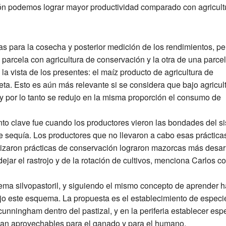
ión podemos lograr mayor productividad comparado con agricult
as para la cosecha y posterior medición de los rendimientos, pe
parcela con agricultura de conservación y la otra de una parcel
 la vista de los presentes: el maíz producto de agricultura de
a. Esto es aún más relevante si se considera que bajo agricul
y por lo tanto se redujo en la misma proporción el consumo de
to clave fue cuando los productores vieron las bondades del s
e sequía. Los productores que no llevaron a cabo esas práctica
izaron prácticas de conservación lograron mazorcas más desar
ejar el rastrojo y de la rotación de cultivos, menciona Carlos c
ema silvopastoril, y siguiendo el mismo concepto de aprender 
jo este esquema. La propuesta es el establecimiento de especi
nningham dentro del pastizal, y en la periferia establecer esp
ean aprovechables para el ganado y para el humano.