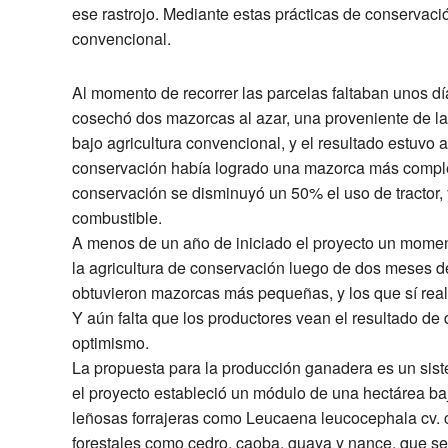
ese rastrojo. Mediante estas prácticas de conservac
convencional.
Al momento de recorrer las parcelas faltaban unos dí
cosechó dos mazorcas al azar, una proveniente de la 
bajo agricultura convencional, y el resultado estuvo a
conservación había logrado una mazorca más complet
conservación se disminuyó un 50% el uso de tractor, 
combustible.
A menos de un año de iniciado el proyecto un momen
la agricultura de conservación luego de dos meses d
obtuvieron mazorcas más pequeñas, y los que sí real
Y aún falta que los productores vean el resultado de d
optimismo.
La propuesta para la producción ganadera es un sist
el proyecto estableció un módulo de una hectárea ba
leñosas forrajeras como Leucaena leucocephala cv. cu
forestales como cedro, caoba, guaya y nance, que s