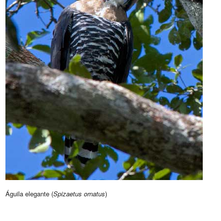
Águila elegante (
Spizaetus ornatus
)