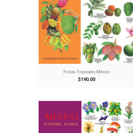

Vista rápida
Frutas Tropicales México
$190.00