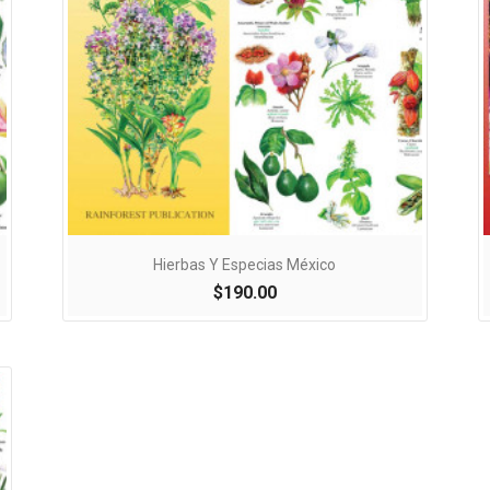

Vista rápida
Hierbas Y Especias México
$190.00