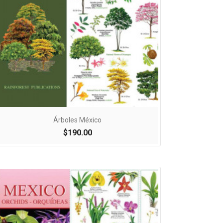

Vista rápida
Árboles México
$190.00