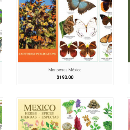

Vista rápida
Mariposas México
$190.00