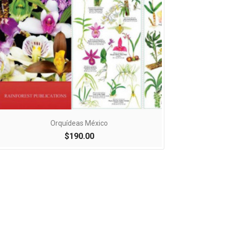

Vista rápida
Orquídeas México
$190.00